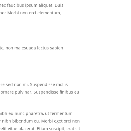
nec faucibus ipsum aliquet. Duis
empor.Morbi non orci elementum,
ante, non malesuada lectus sapien
uere sed non mi. Suspendisse mollis
n ornare pulvinar. Suspendisse finibus eu
s nibh eu nunc pharetra, ut fermentum
r nibh bibendum eu. Morbi eget orci non
t vitae placerat. Etiam suscipit, erat sit