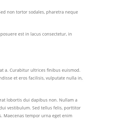
Sed non tortor sodales, pharetra neque
a posuere est in lacus consectetur, in
at a. Curabitur ultrices finibus euismod.
isse et eros facilisis, vulputate nulla in,
erat lobortis dui dapibus non. Nullam a
i vestibulum. Sed tellus felis, porttitor
cus. Maecenas tempor urna eget enim