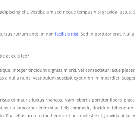
adipiscing elit. Vestibulum sed neque tempus nisi gravida luctus. 
 cursus rutrum ante. In non
facilisis nisi
. Sed in porttitor erat. Null
ie et quis leo?
ique. Integer tincidunt dignissim orci, vel consectetur lacus placer
as a nulla nunc. Vestibulum suscipit eget nibh in imperdiet. Suspend
risus ut mauris luctus rhoncus. Nam lobortis porttitor libero, plac
Integer ullamcorper enim vitae felis commodo, tincidunt bibendum du
. Phasellus urna tortor, hendrerit nec molestie et, gravida at la