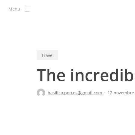
Skip
Menu
to
main
content
Travel
The incredib
basilico.perros@gmail.com
12 novembre