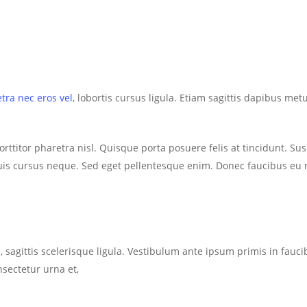
tra nec eros vel
, lobortis cursus ligula. Etiam sagittis dapibus me
 porttitor pharetra nisl. Quisque porta posuere felis at tincidunt. Su
is cursus neque. Sed eget pellentesque enim. Donec faucibus eu nu
, sagittis scelerisque ligula. Vestibulum ante ipsum primis in faucib
nsectetur urna et,