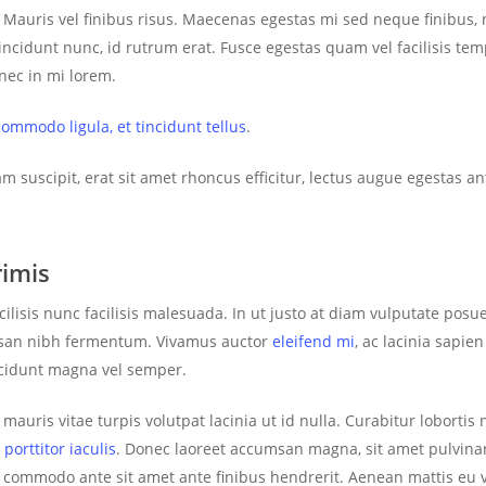
Mauris vel finibus risus. Maecenas egestas mi sed neque finibus, 
tincidunt nunc, id rutrum erat. Fusce egestas quam vel facilisis t
onec in mi lorem.
mmodo ligula, et tincidunt tellus
.
iam suscipit, erat sit amet rhoncus efficitur, lectus augue egestas 
imis
cilisis nunc facilisis malesuada. In ut justo at diam vulputate pos
umsan nibh fermentum. Vivamus auctor
eleifend mi
, ac lacinia sapie
incidunt magna vel semper.
uris vitae turpis volutpat lacinia ut id nulla. Curabitur loborti
 porttitor iaculis
. Donec laoreet accumsan magna, sit amet pulvina
commodo ante sit amet ante finibus hendrerit. Aenean mattis eu veli