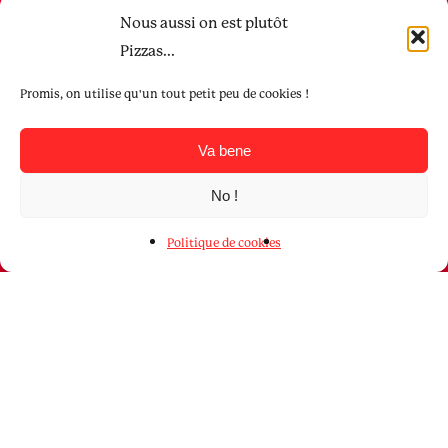
Gina, Lannion
Nous aussi on est plutôt
2 Place du général Leclerc
Pizzas...
Lannion
Promis, on utilise qu'un tout petit peu de cookies !
LUNDI – DIMANCHE
Va bene
12H00 – 14H00
19h00 – 22H00
No !
Basilico, Perros
Politique de cookies
9 Place de l’hôtel
de ville
Perros-Guirec
LUNDI – DIMANCHE
12H00 – 14H00
19h00 – 22H00