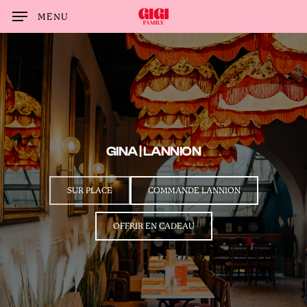
Skip
MENU
to
main
content
GINA | LANNION
SUR PLACE
COMMANDE LANNION
OFFRIR EN CADEAU